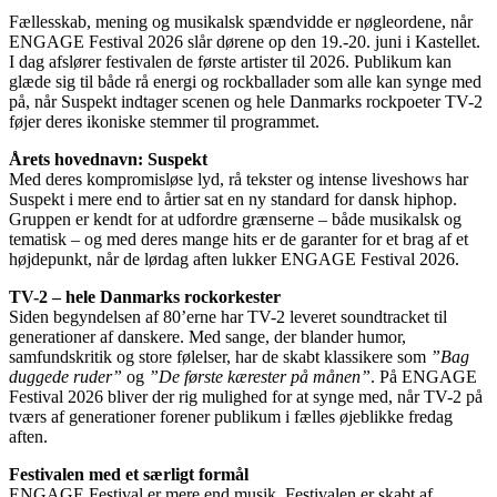
Fællesskab, mening og musikalsk spændvidde er nøgleordene, når
ENGAGE Festival 2026 slår dørene op den 19.-20. juni i Kastellet.
I dag afslører festivalen de første artister til 2026. Publikum kan
glæde sig til både rå energi og rockballader som alle kan synge med
på, når Suspekt indtager scenen og hele Danmarks rockpoeter TV-2
føjer deres ikoniske stemmer til programmet.
Årets hovednavn: Suspekt
Med deres kompromisløse lyd, rå tekster og intense liveshows har
Suspekt i mere end to årtier sat en ny standard for dansk hiphop.
Gruppen er kendt for at udfordre grænserne – både musikalsk og
tematisk – og med deres mange hits er de garanter for et brag af et
højdepunkt, når de lørdag aften lukker ENGAGE Festival 2026.
TV-2 – hele Danmarks rockorkester
Siden begyndelsen af 80’erne har TV-2 leveret soundtracket til
generationer af danskere. Med sange, der blander humor,
samfundskritik og store følelser, har de skabt klassikere som
”Bag
duggede ruder”
og
”De første kærester på månen”
. På ENGAGE
Festival 2026 bliver der rig mulighed for at synge med, når TV-2 på
tværs af generationer forener publikum i fælles øjeblikke fredag
aften.
Festivalen med et særligt formål
ENGAGE Festival er mere end musik. Festivalen er skabt af