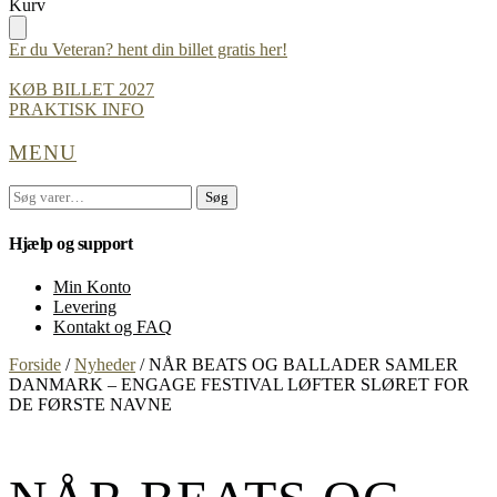
Skip
Skip
Kurv
to
to
navigation
content
Er du Veteran? hent din billet gratis her!
KØB BILLET 2027
PRAKTISK INFO
MENU
Søg
Søg
efter:
Hjælp og support
Min Konto
Levering
Kontakt og FAQ
Forside
/
Nyheder
/
NÅR BEATS OG BALLADER SAMLER
DANMARK – ENGAGE FESTIVAL LØFTER SLØRET FOR
DE FØRSTE NAVNE