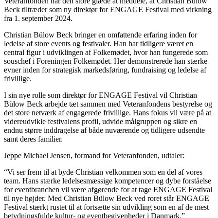
Veteranfonden har den store glæde at meddele, at Christian Bülow
Beck tiltræder som ny direktør for ENGAGE Festival med virkning
fra 1. september 2024.
Christian Bülow Beck bringer en omfattende erfaring inden for
ledelse af store events og festivaler. Han har tidligere været en
central figur i udviklingen af Folkemødet, hvor han fungerede som
souschef i Foreningen Folkemødet. Her demonstrerede han stærke
evner inden for strategisk markedsføring, fundraising og ledelse af
frivillige.
I sin nye rolle som direktør for ENGAGE Festival vil Christian
Bülow Beck arbejde tæt sammen med Veteranfondens bestyrelse og
det store netværk af engagerede frivillige. Hans fokus vil være på at
videreudvikle festivalens profil, udvide målgruppen og sikre en
endnu større inddragelse af både nuværende og tidligere udsendte
samt deres familier.
Jeppe Michael Jensen, formand for Veteranfonden, udtaler:
“Vi ser frem til at byde Christian velkommen som en del af vores
team. Hans stærke ledelsesmæssige kompetencer og dybe forståelse
for eventbranchen vil være afgørende for at tage ENGAGE Festival
til nye højder. Med Christian Bülow Beck ved roret står ENGAGE
Festival stærkt rustet til at fortsætte sin udvikling som en af de mest
betydningsfulde kultur- og eventbegivenheder i Danmark.”