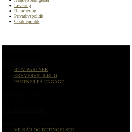
Handelsbetingelser
Levering
Returnering
Privatlivspolitik
Cookiepolitik
PROGRAM
PARTNERE
BLIV PARTNER
ERHVERVSTILBUD
PARTNER PÅ ENGAGE
FRIVILLIG
VETERANER
PRAKTISK INFO
VILKÅR OG BETINGELSER