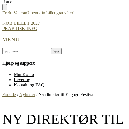
Skip
Skip
Kurv
to
to
navigation
content
Er du Veteran? hent din billet gratis her!
KØB BILLET 2027
PRAKTISK INFO
MENU
Søg
Søg
efter:
Hjælp og support
Min Konto
Levering
Kontakt og FAQ
Forside
/
Nyheder
/
Ny direktør til Engage Festival
NY DIREKTØR TIL