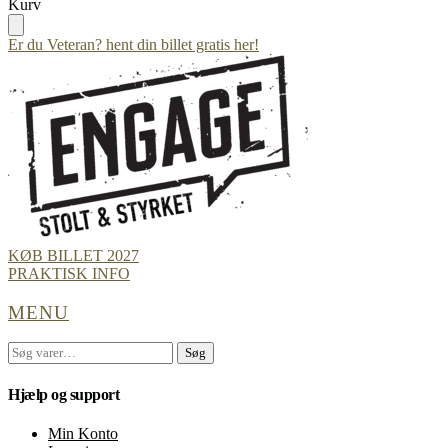
Skip
Skip
Kurv
to
to
navigation
content
Er du Veteran? hent din billet gratis her!
KØB BILLET 2027
PRAKTISK INFO
MENU
Søg
Søg
efter:
Hjælp og support
Min Konto