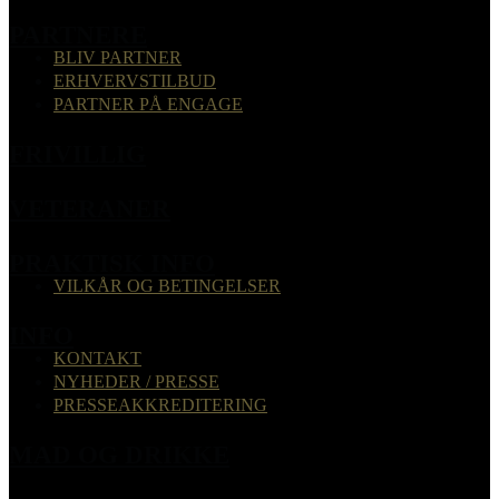
PARTNERE
BLIV PARTNER
ERHVERVSTILBUD
PARTNER PÅ ENGAGE
FRIVILLIG
VETERANER
PRAKTISK INFO
VILKÅR OG BETINGELSER
INFO
KONTAKT
NYHEDER / PRESSE
PRESSEAKKREDITERING
MAD OG DRIKKE