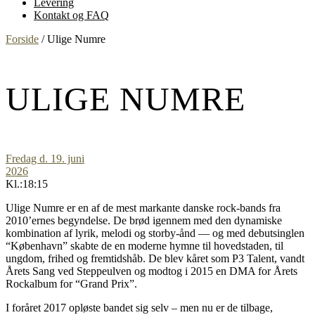
Levering
Kontakt og FAQ
Forside
/
Ulige Numre
ULIGE NUMRE
Fredag d. 19. juni
2026
Kl.:18:15
Ulige Numre er en af de mest markante danske rock-bands fra
2010’ernes begyndelse. De brød igennem med den dynamiske
kombination af lyrik, melodi og storby-ånd
— og med debutsinglen
“K
øbenhavn” skabte de en moderne hymne til hovedstaden, til
ungdom, frihed og fremtidshåb. De blev kåret som P3 Talent, vandt
Årets Sang ved Steppeulven og modtog i 2015 en DMA for Årets
Rockalbum for “Grand Prix”.
I foråret 2017 opløste bandet sig selv – men nu er de tilbage,