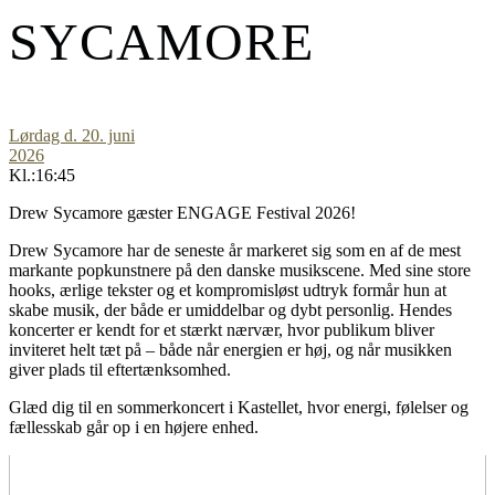
SYCAMORE
Lørdag d. 20. juni
2026
Kl.:16:45
Drew Sycamore gæster ENGAGE Festival 2026!
Drew Sycamore har de seneste år markeret sig som en af de mest
markante popkunstnere på den danske musikscene. Med sine store
hooks, ærlige tekster og et kompromisløst udtryk formår hun at
skabe musik, der både er umiddelbar og dybt personlig. Hendes
koncerter er kendt for et stærkt nærvær, hvor publikum bliver
inviteret helt tæt på – både når energien er høj, og når musikken
giver plads til eftertænksomhed.
Glæd dig til en sommerkoncert i Kastellet, hvor energi, følelser og
fællesskab går op i en højere enhed.