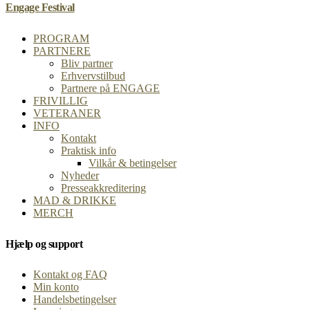
Engage Festival
PROGRAM
PARTNERE
Bliv partner
Erhvervstilbud
Partnere på ENGAGE
FRIVILLIG
VETERANER
INFO
Kontakt
Praktisk info
Vilkår & betingelser
Nyheder
Presseakkreditering
MAD & DRIKKE
MERCH
Hjælp og support
Kontakt og FAQ
Min konto
Handelsbetingelser