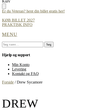
Skip
Skip
Kurv
to
to
navigation
content
Er du Veteran? hent din billet gratis her!
KØB BILLET 2027
PRAKTISK INFO
MENU
Søg
Søg
efter:
Hjælp og support
Min Konto
Levering
Kontakt og FAQ
Forside
/
Drew Sycamore
DREW