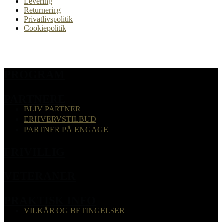
Levering
Returnering
Privatlivspolitik
Cookiepolitik
PROGRAM
PARTNERE
BLIV PARTNER
ERHVERVSTILBUD
PARTNER PÅ ENGAGE
FRIVILLIG
VETERANER
PRAKTISK INFO
VILKÅR OG BETINGELSER