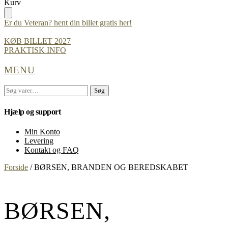
Skip
Skip
Kurv
to
to
navigation
content
Er du Veteran? hent din billet gratis her!
KØB BILLET 2027
PRAKTISK INFO
MENU
Søg
Søg
efter:
Hjælp og support
Min Konto
Levering
Kontakt og FAQ
Forside
/
BØRSEN, BRANDEN OG BEREDSKABET
BØRSEN,