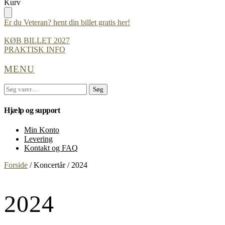
Skip
Skip
Kurv
to
to
navigation
content
Er du Veteran? hent din billet gratis her!
KØB BILLET 2027
PRAKTISK INFO
MENU
Søg
Søg
efter:
Hjælp og support
Min Konto
Levering
Kontakt og FAQ
Forside
/
Koncertår
/
2024
2024