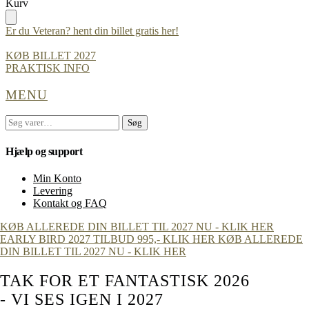
Skip
Skip
Kurv
to
to
navigation
content
Er du Veteran? hent din billet gratis her!
KØB BILLET 2027
PRAKTISK INFO
MENU
Søg
Søg
efter:
Hjælp og support
Min Konto
Levering
Kontakt og FAQ
KØB ALLEREDE DIN BILLET TIL 2027 NU - KLIK HER
EARLY BIRD 2027 TILBUD 995,- KLIK HER
KØB ALLEREDE
DIN BILLET TIL 2027 NU - KLIK HER
TAK FOR ET FANTASTISK 2026
- VI SES IGEN I 2027