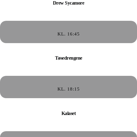
Drew Sycamore
KL. 16:45
Tøsedrengene
KL. 18:15
Kalaset